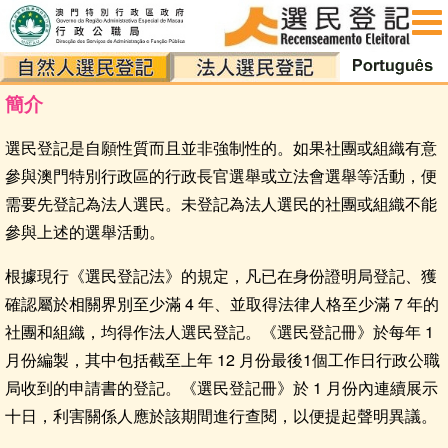
簡介
最新消息
簡介
登記申請須知
選民登記是自願性質而且並非強制性的。如果社團或組織有意
法人界別確認申請
參與澳門特別行政區的行政長官選舉或立法會選舉等活動，便
相關法律
需要先登記為法人選民。未登記為法人選民的社團或組織不能
參與上述的選舉活動。
下載區
根據現行《選民登記法》的規定，凡已在身份證明局登記、獲
統計及資料
確認屬於相關界別至少滿 4 年、並取得法律人格至少滿 7 年的
社團和組織，均得作法人選民登記。《選民登記冊》於每年 1
常見問題
月份編製，其中包括截至上年 12 月份最後1個工作日行政公職
聯絡我們
局收到的申請書的登記。《選民登記冊》於 1 月份內連續展示
十日，利害關係人應於該期間進行查閱，以便提起聲明異議。
私隱聲明