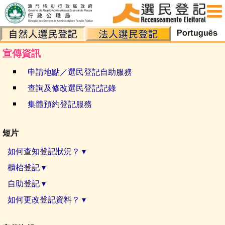
簡介
最新消息
宣傳資訊
登記申請須知
申請地點／選民登記自助服務
集體預約登記服務
查詢及修改選民登記記錄
新登記
集體預約登記服務
親臨櫃枱
短片
自助服務機
如何查知登記狀況？ ▾
更新選民資料
櫃枱登記 ▾
親臨櫃枱
自助登記 ▾
自助服務機
如何更改登記資料？ ▾
電子方式