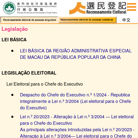
Introdução
Notícia
Legislação
Regras a Observar
LEI BÁSICA
Marcação Prévia para Inscrição
LEI BÁSICA DA REGIÃO ADMINISTRATIVA ESPECIAL
Colectiva
DE MACAU DA REPÚBLICA POPULAR DA CHINA
Nova incrição
LEGISLAÇÃO ELEITORAL
Balcão de atendimento
Lei Eleitoral para o Chefe do Executivo
Serviço de auto-atendimento
Despacho do Chefe do Executivo n.º 1/2024 - Republica
Actualização dos dados registos
integralmente a Lei n.º 3/2004 (Lei eleitoral para o Chefe
do Executivo)
Balcão de atendimento
Lei n.º 20/2023 - Alteração à Lei n.º 3/2004 — Lei eleitoral
para o Chefe do Executivo
Serviço de auto-atendimento
As principais alterações introduzidas pela Lei n.º 20/2023 -
Alteração à Lei n.º 3/2004— Lei eleitoral para o Chefe do