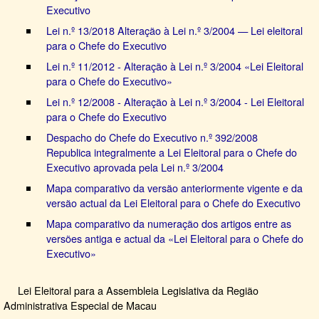
Meio electrónico
Executivo
Consulta dos dados registos
Lei n.º 13/2018 Alteração à Lei n.º 3/2004 — Lei eleitoral
para o Chefe do Executivo
Legislação
Lei n.º 11/2012 - Alteração à Lei n.º 3/2004 «Lei Eleitoral
para o Chefe do Executivo»
Informações de divulgação
Lei n.º 12/2008 - Alteração à Lei n.º 3/2004 - Lei Eleitoral
para o Chefe do Executivo
Conhecimento das eleições
Despacho do Chefe do Executivo n.º 392/2008
Download
Republica integralmente a Lei Eleitoral para o Chefe do
Executivo aprovada pela Lei n.º 3/2004
Estatística e Informação
Mapa comparativo da versão anteriormente vigente e da
versão actual da Lei Eleitoral para o Chefe do Executivo
Questões Frequentes
Mapa comparativo da numeração dos artigos entre as
versões antiga e actual da «Lei Eleitoral para o Chefe do
Contactos
Executivo»
Declaracão de privacidade
Lei Eleitoral para a Assembleia Legislativa da Região
Administrativa Especial de Macau